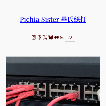
跳
至
主
Pichia Sister 畢氏絲打
要
內
容
Instagram
Threads
X
Bluesky
Medium
電子郵件
S
e
a
r
c
h