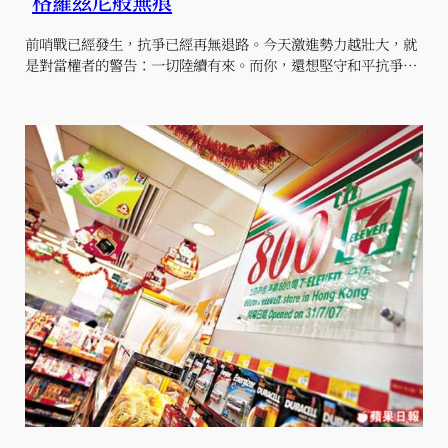
格羅茲尼般無痕
前哨戰已經發生，抗爭已經再無退路。今天激進勢力越壯大，就
是對當權者的警告：一切陸續有來。而你，還想堅守和平抗爭…