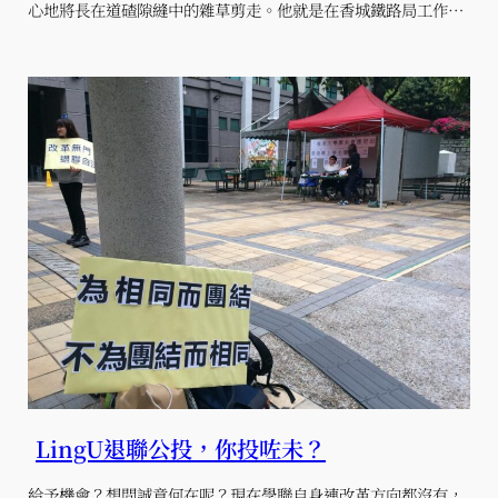
心地將長在道碴隙縫中的雜草剪走。他就是在香城鐵路局工作…
LingU退聯公投，你投咗未？
給予機會？想問誠意何在呢？現在學聯自身連改革方向都沒有，