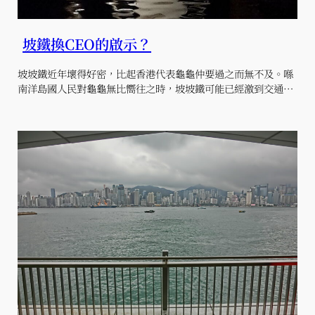
坡鐵換CEO的啟示？
坡坡鐵近年壞得好密，比起香港代表龜龜仲要過之而無不及。喺
南洋島國人民對龜龜無比嚮往之時，坡坡鐵可能已經激到交通…