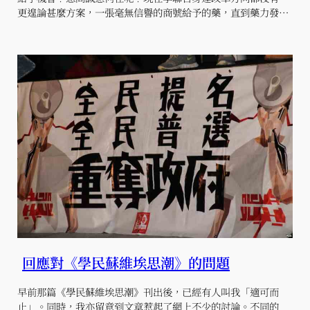
更遑論甚麼方案，一張毫無信譽的商號給予的藥，直到藥力發…
回應對《學民蘇維埃思潮》的問題
早前那篇《學民蘇維埃思潮》刊出後，已經有人叫我「適可而
止」。同時，我亦留意到文章惹起了網上不少的討論。不同的