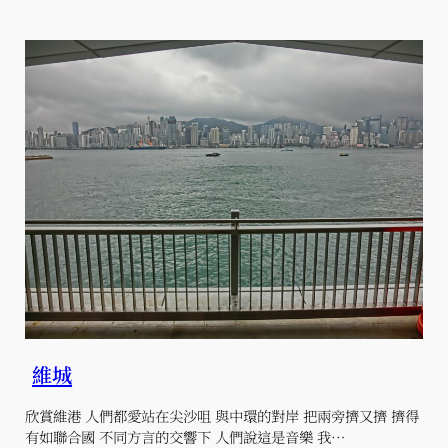
維城
欣賞維港 人們都愛站在尖沙咀 與中環的對岸 把兩旁擠又擠 擠得
有如聯合國 不同方言的交響下 人們說這是音樂 我…