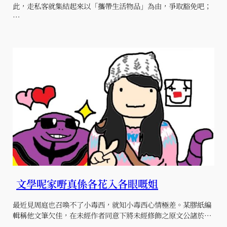
此，走私客就集結起來以「攜帶生活物品」為由，爭取豁免吧；
…
文學呢家嘢真係各花入各眼嘅姐
最近見周庭也召喚不了小毒西，就知小毒西心情極差。某膠紙編
輯稱他文筆欠佳，在未經作者同意下將未經修飾之原文公諸於…