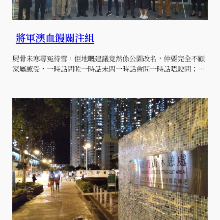
將軍澳血饅關注組
屍骨未寒尋冤待雪，佢地嘅建議竟然係公園改名，仲要完全不顧
家屬感受，一時話問咗一時話未問一時話會問一時話唔駛問；…