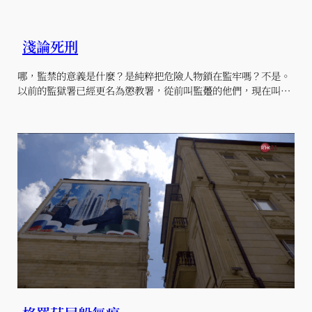
淺論死刑
哪，監禁的意義是什麼？是純粹把危險人物鎖在監牢嗎？不是。
以前的監獄署已經更名為懲教署，從前叫監躉的他們，現在叫…