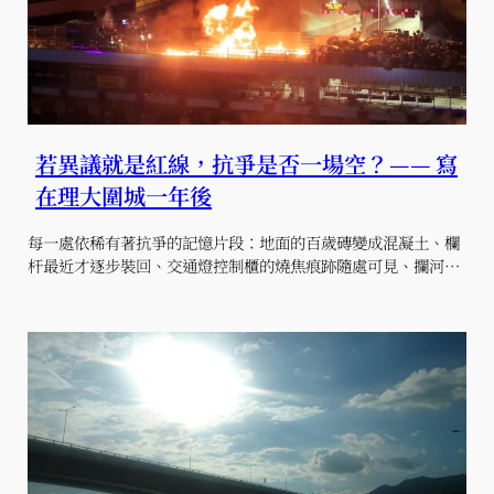
若異議就是紅線，抗爭是否一場空？ — — 寫
在理大圍城一年後
每一處依稀有著抗爭的記憶片段：地面的百歲磚變成混凝土、欄
杆最近才逐步裝回、交通燈控制櫃的燒焦痕跡隨處可見、攔河…