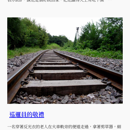
巡邏員的敬禮
一名穿著反光衣的老人在火車軌旁的便道走過，拿著剪草器，細