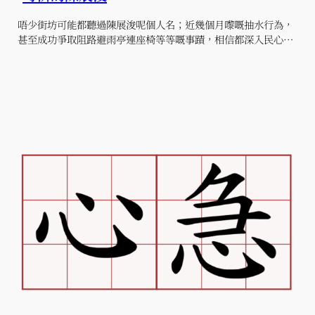
唔少街坊可能都聽過陳展浚呢個人名；近幾個月嚟嘅抽水行為，
甚至成功爭取阻路避雨亭連座椅等等嘅事蹟，相信都深入民心…